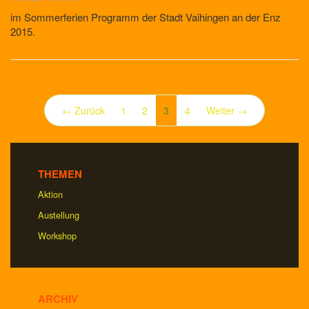
im Sommerferien Programm der Stadt Vaihingen an der Enz
2015.
(aktuell)
← Zurück
1
2
3
4
Weiter →
THEMEN
Aktion
Austellung
Workshop
ARCHIV